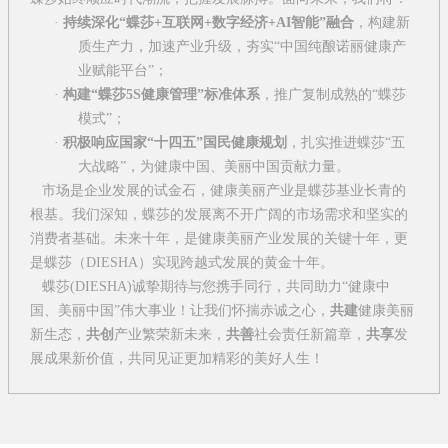
·
持续深化
“
蝶莎
+
互联网
+
数字经济
+AI
智能
”
融合
，构建新
质生产力，加速产业升级，夯实
“
中国纯酿诺丽健康产
业赋能平台
”
；
·
构建
“
蝶莎
5S
健康管理
”
标准体系
，推广复制成熟的
“
蝶莎
模式
”
；
·
积极响应国家
“
十四五
”
国民健康规划
，扎实推进蝶莎
“
五
大战略
”
，为健康中国、美丽中国贡献力量。
市场是企业发展的试金石，健康美丽产业是蝶莎基业长青的
根基。我们深知，蝶莎的发展离不开广阔的市场需求和坚实的
消费者基础。未来十年，是健康美丽产业发展的关键十年，更
是蝶莎（
DIESHA
）实现跨越式发展的黄金十年。
蝶莎(DIESHA)诚挚期待与您携手同行，共同助力
“
健康中
国、美丽中国
”
伟大事业！让我们怀揣赤诚之心，
共建
健康美丽
新生态，
共创
产业繁荣新未来，
共善
社会责任新篇章，
共享
发
展成果新价值，共同见证更加精彩的美好人生！