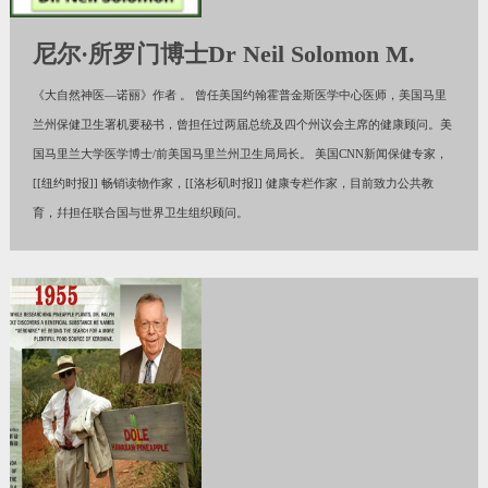
尼尔·所罗门博士Dr Neil Solomon M.
《大自然神医—诺丽》作者 。 曾任美国约翰霍普金斯医学中心医师，美国马里
兰州保健卫生署机要秘书，曾担任过两届总统及四个州议会主席的健康顾问。美
国马里兰大学医学博士/前美国马里兰州卫生局局长。 美国CNN新闻保健专家，
[[纽约时报]] 畅销读物作家，[[洛杉矶时报]] 健康专栏作家，目前致力公共教
育，幷担任联合国与世界卫生组织顾问。