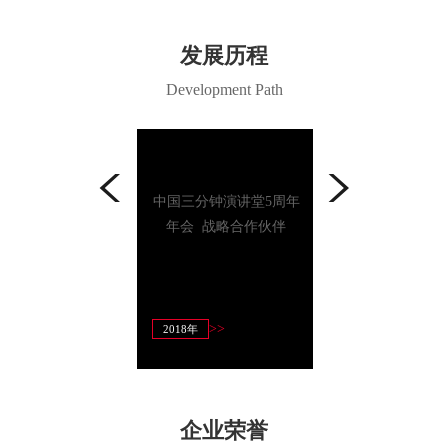
发展历程
Development Path
中国三分钟演讲堂5周年
上海交通大学
中国3 · 15诚信品牌
年会 战略合作伙伴
2017年度论坛 
>>
>>
>>
9年
2018年
2017年
企业荣誉