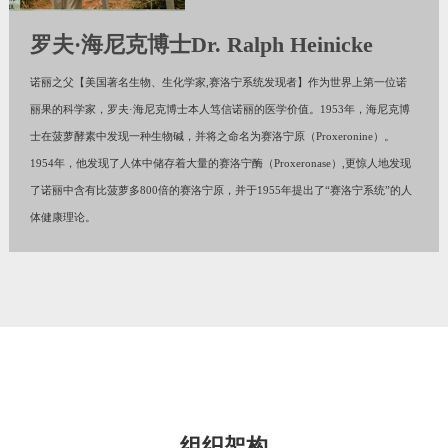
罗夫·海尼克博士Dr. Ralph Heinicke
诺丽之父【美国著名生物、生化学家,赛洛宁系统发现者】作为世界上第一位诺
丽果的科学家，罗夫·海尼克博士本人笃信诺丽的医学价值。1953年，海尼克博
士在菠萝酵素中发现一种生物碱，并将之命名为赛洛宁原（Proxeronine）。
1954年，他发现了人体中储存着大量的赛洛宁酶（Proxeronase）,更惊人地发现
了诺丽中含有比菠萝多800倍的赛洛宁原，并于1955年提出了“赛洛宁系统”的人
体健康理论。
组织架构