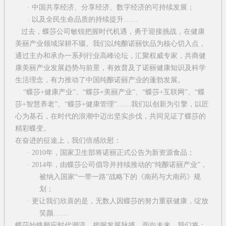
·
中国共享经济、分享经济、数字经济的可持续发展；
·
以及全民生命品质的持续提升
……
过去，蝶莎公司敏锐把握时代机遇，勇于迎接挑战，在健康
美丽产业领域深耕不辍。我们以纯酿诺丽饮品为核心切入点，
通过主办和承办一系列行业高峰论坛，汇聚权威专家，共商健
康美丽产业发展趋势与前景，有效普及了诺丽健康知识及科学
生活理念，有力推动了中国纯酿诺丽产业的蓬勃发展。
“
蝶莎
+
健康产业
”
、
“
蝶莎
+
美丽产业
”
、
“
蝶莎
+
互联网
”
、
“
蝶
莎
+
智慧养老
”
、
“
蝶莎
+
健康管理
”……
我们以创新为引擎，以匠
心为基石，在时代的浪潮中迈出坚实步伐，共同见证了蝶莎的
精彩蝶变。
在奋进的征途上，我们倍感欣慰：
· 2010
年，国家卫生部将诺丽正式公告为新资源食品；
· 2014
年，由蝶莎公司倡导并持续推动的
“
纯酿诺丽产业
”
，
被纳入国家
“
一带一路
”
战略下的《南药与大南药》规
划；
·
更让我们欣喜的是，无数人因蝶莎的努力重获健康，绽放
笑颜
……
蝶莎始终顺应时代潮流，把握发展脉搏。面向未来，我们将：