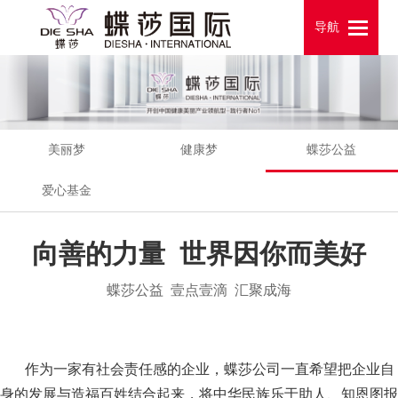
导航
导航
美丽梦
健康梦
蝶莎公益
爱心基金
向善的力量 世界因你而美好
蝶莎公益 壹点壹滴 汇聚成海
作为一家有社会责任感的企业，蝶莎公司一直希望把企业自
身的发展与造福百姓结合起来，将中华民族乐于助人、知恩图报