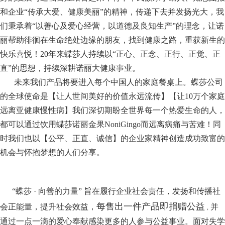
和企业
“传承大爱、健康美丽”的精神，传递下去并发扬光大，我
们秉承着“以善心及爱心经营，以道德及良知生产”的理念，让诺
丽帮助徘徊在生命绝处边缘的朋友，找到健康之路，重获新生的
快乐喜悦！20年来蝶莎人持续以“正心、正念、正行、正觉、正
直”的思想，持续深耕诺丽大健康事业。
未来我们产品将要进入每个中国人的家庭餐桌上。蝶莎公司
的全球使命是【让人世间美好的价值永远流传】【让
10万个家庭
远离亚健康慢性病】我们深切期盼全世界每一个热爱生命的人，
都可以通过饮用蝶莎诺丽金果NoniGingo而远离病痛与苦难！同
时我们也以【公平、正直、诚信】的企业家精神创造成功致富的
机会与怀抱梦想的人们分享。
“蝶莎 · 向善的力量” 旨在履行企业社会责任，发扬和传播社
每售出一件产品即捐赠公益
会正能量，提升社会效益，
并
，
通过一点一滴的爱心奉献感染更多的人参与公益事业。面对失学