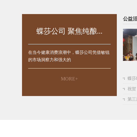
公益
蝶莎公司 聚焦纯酿...
在当今健康消费浪潮中，蝶莎公司凭借敏锐
的市场洞察力和强大的
MORE+
蝶莎
祝贺
第三