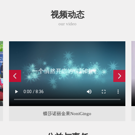
视频动态
our video
蝶莎诺丽金果NoniGingo