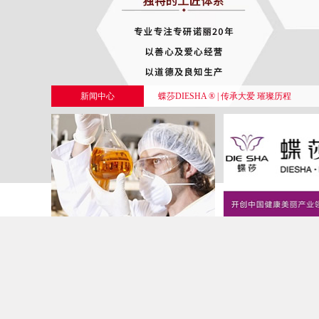
蝶莎DIESHA · 善念滋养未来
蝶莎诺丽金果NoniGingo的全球之旅
蝶莎DIESHA 品牌 向阳而生，赋能诺丽
蝶莎公司 以纯酿诺丽健康产业为基石，引
新闻中心
蝶莎DIESHA ® | 传承大爱 璀璨历程
蝶莎DIESHA ® | 向善的力量 世界因你而美
蝶莎品牌内外兼修，多元化产品助力女性
蝶莎诺丽金果NoniGingo 以纯酿之力重
1
2
3
4
5
科研中心
品牌中心