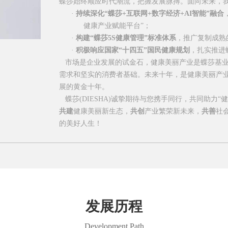
蝶莎始终顺应时代潮流，把握发展脉搏。面向未来，
·
持续深化
“
蝶莎
+
互联网
+
数字经济
+AI
智能
”
融合
健康产业赋能平台
”
；
·
构建
“
蝶莎
5S
健康管理
”
标准体系
，推广复制成熟
·
积极响应国家
“
十四五
”
国民健康规划
，扎实推进
市场是企业发展的试金石，健康美丽产业是蝶莎基业
需求和坚实的消费者基础。未来十年，是健康美丽产
展的黄金十年。
蝶莎(DIESHA)诚挚期待与您携手同行，共同助力
“
健
共建
健康美丽新生态，
共创
产业繁荣新未来，
共善
社
的美好人生！
发展历程
Development Path