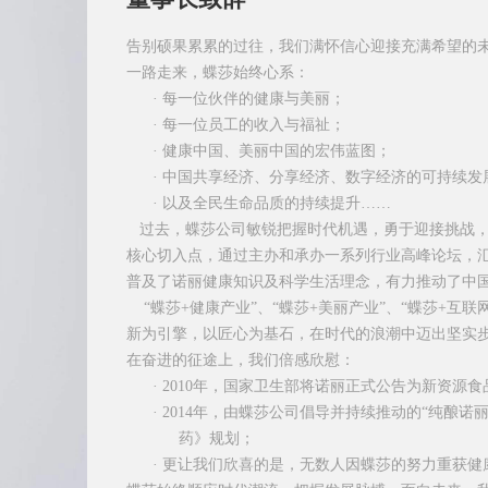
告别硕果累累的过往，我们满怀信心迎接充满希望的
一路走来，蝶莎始终心系：
·
每一位伙伴的健康与美丽；
·
每一位员工的收入与福祉；
·
健康中国、美丽中国的宏伟蓝图；
·
中国共享经济、分享经济、数字经济的可持续发
·
以及全民生命品质的持续提升
……
过去，蝶莎公司敏锐把握时代机遇，勇于迎接挑战，
核心切入点，通过主办和承办一系列行业高峰论坛，
普及了诺丽健康知识及科学生活理念，有力推动了中
“
蝶莎
+
健康产业
”
、
“
蝶莎
+
美丽产业
”
、
“
蝶莎
+
互联
新为引擎，以匠心为基石，在时代的浪潮中迈出坚实
在奋进的征途上，我们倍感欣慰：
· 2010
年，国家卫生部将诺丽正式公告为新资源食
· 2014
年，由蝶莎公司倡导并持续推动的
“
纯酿诺
药》规划；
·
更让我们欣喜的是，无数人因蝶莎的努力重获健