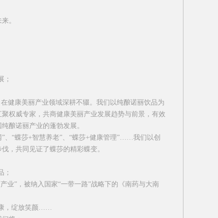
未来。
展；
在健康美丽产业领域深耕不辍。我们以纯酿诺丽饮品为
汇聚权威专家，共商健康美丽产业发展趋势与前景，有效
国纯酿诺丽产业的蓬勃发展。
网
”
、
“
蝶莎
+
智慧养老
”
、
“
蝶莎
+
健康管理
”……
我们以创
步伐，共同见证了蝶莎的精彩蝶变。
品；
丽产业
”
，被纳入国家
“
一带一路
”
战略下的《南药与大南
康，绽放笑颜
……