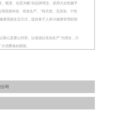
以“蝶变、蜕变、化茧为蝶”的品牌理念。采用大自然赐予
运用高新科技、研发生产、“纯天然、无添加、个性
健康美丽生活方式，提供基于人体5S健康管理机制
善心及爱心经营、以道德以良知生产”为理念，力
广大消费者的期望。
限公司