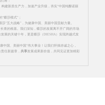
我们将：
，构建新质生产力，加速产业升级，夯实
“
中国纯酿诺丽
的
“
蝶莎模式
”
；
蝶莎
“
五大战略
”
，为健康中国、美丽中国贡献力量。
长青的根基。我们深知，蝶莎的发展离不开广阔的市场
业发展的关键十年，更是蝶莎（
DIESHA
）实现跨越式发
康中国、美丽中国
”
伟大事业！让我们怀揣赤诚之心，
会责任新篇章，
共享
发展成果新价值，共同见证更加精彩