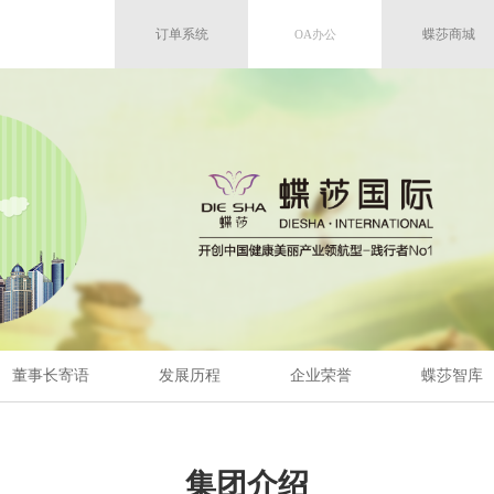
订单系统
蝶莎商城
OA办公
OA办公
董事长寄语
发展历程
企业荣誉
蝶莎智库
集团介绍