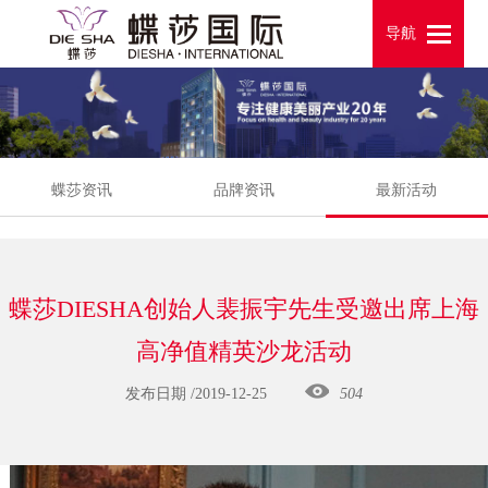
导航
导航
蝶莎资讯
品牌资讯
最新活动
蝶莎DIESHA创始人裴振宇先生受邀出席上海
高净值精英沙龙活动
发布日期 /2019-12-25
504