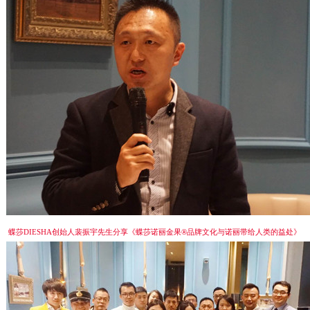
蝶莎DIESHA创始人裴振宇先生分享《蝶莎诺丽金果®品牌文化与诺丽带给人类的益处》