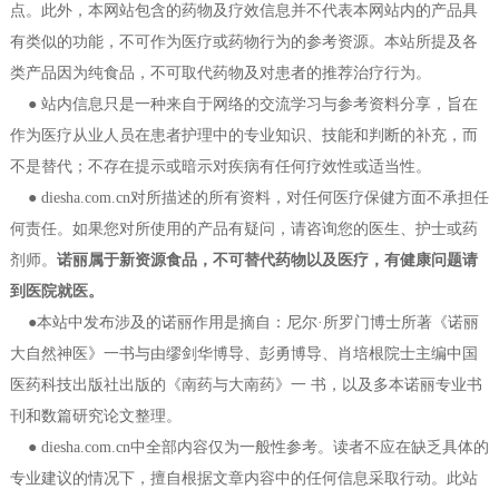
点。此外，本网站包含的药物及疗效信息并不代表本网站内的产品具
有类似的功能，不可作为医疗或药物行为的参考资源。本站所提及各
类产品因为纯食品，不可取代药物及对患者的推荐治疗行为。
●
站内信息只是一种来自于网络的交流学习与参考资料分享，旨在
作为医疗从业人员在患者护理中的专业知识、技能和判断的补充，而
不是替代；不存在提示或暗示对疾病有任何疗效性或适当性。
●
diesha.com.cn对所描述的所有资料，对任何医疗保健方面不承担任
何责任。如果您对所使用的产品有疑问，请咨询您的医生、护士或药
剂师。
诺丽属于新资源食品，不可替代药物以及医疗，有健康问题请
到医院就医。
●本站中发布涉及的诺丽作用是摘自：尼尔·所罗门博士所著《诺丽
大自然神医》一书与由缪剑华博导、彭勇博导、肖培根院士主编中国
医药科技出版社出版的《南药与大南药》一 书，以及多本诺丽专业书
刊和数篇研究论文整理。
● diesha.com.cn中全部内容仅为一般性参考。读者不应在缺乏具体的
专业建议的情况下，擅自根据文章内容中的任何信息采取行动。此站